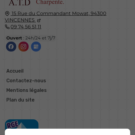
15 Rue du Commandant Mowat,
94300
VINCENNES
09 74 56 51 11
Ouvert
: 24h/24 et 7j/7
Accueil
Contactez-nous
Mentions légales
Plan du site