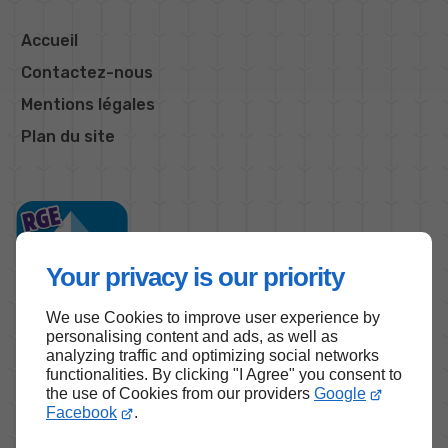
Accueil
Contactez-nous
Mentions légales
Plan du site
Your privacy is our priority
We use Cookies to improve user experience by
personalising content and ads, as well as
analyzing traffic and optimizing social networks
functionalities. By clicking "I Agree" you consent to
Haut de page
the use of Cookies from our providers
Google
Facebook
.