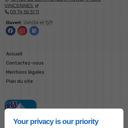
VINCENNES
09 74 56 51 11
Ouvert
: 24h/24 et 7j/7
Accueil
Contactez-nous
Mentions légales
Plan du site
Your privacy is our priority