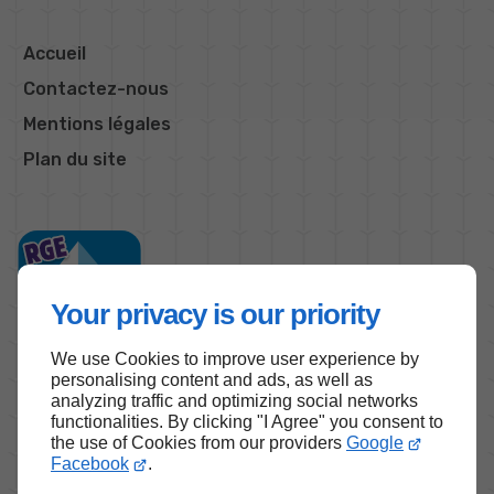
Accueil
Contactez-nous
Mentions légales
Plan du site
Your privacy is our priority
We use Cookies to improve user experience by
personalising content and ads, as well as
analyzing traffic and optimizing social networks
functionalities. By clicking "I Agree" you consent to
Haut de page
the use of Cookies from our providers
Google
Facebook
.