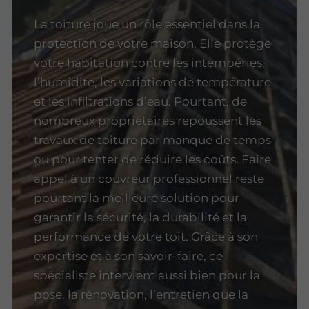
La toiture joue un rôle essentiel dans la
protection de votre maison. Elle protège
votre habitation contre les intempéries,
l’humidité, les variations de température
et les infiltrations d’eau. Pourtant, de
nombreux propriétaires repoussent les
travaux de toiture par manque de temps
ou pour tenter de réduire les coûts. Faire
appel à un couvreur professionnel reste
pourtant la meilleure solution pour
garantir la sécurité, la durabilité et la
performance de votre toit. Grâce à son
expertise et à son savoir-faire, ce
spécialiste intervient aussi bien pour la
pose, la rénovation, l’entretien que la