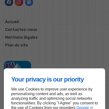
Accueil
Contactez-nous
Mentions légales
Plan du site
Your privacy is our priority
We use Cookies to improve user experience by
personalising content and ads, as well as
analyzing traffic and optimizing social networks
functionalities. By clicking "I Agree" you consent to
Haut de page
the use of Cookies from our providers
Google