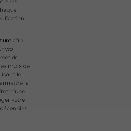
ntre les
 Chaque
rification
ture
afin
ur vos
rmet de
 les murs de
isons le
ermettre la
itez d'une
éger votre
 décennies