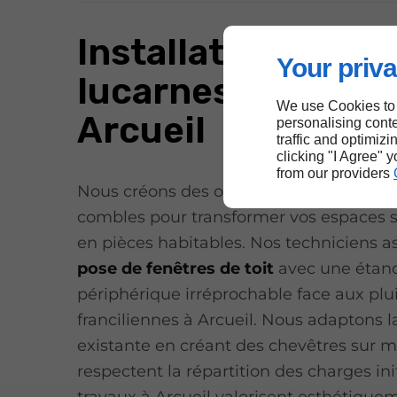
Installation de
Your priva
lucarnes et Velux 
We use Cookies to
Arcueil
personalising conte
traffic and optimizi
clicking "I Agree" 
from our providers
Nous créons des ouvertures lumineuses
combles pour transformer vos espaces s
en pièces habitables. Nos techniciens a
pose de fenêtres de toit
avec une étan
périphérique irréprochable face aux plu
franciliennes à Arcueil. Nous adaptons 
existante en créant des chevêtres sur 
respectent la répartition des charges ini