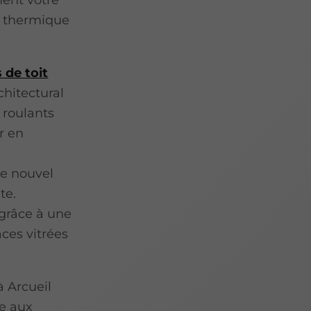
ment votre
t thermique
 de toit
chitectural
s roulants
r en
e nouvel
te.
 grâce à une
ces vitrées
à Arcueil
e aux