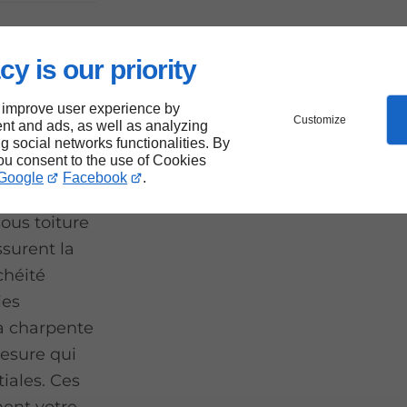
cy is our priority
à
 improve user experience by
Customize
nt and ads, as well as analyzing
ng social networks functionalities. By
you consent to the use of Cookies
Google
Facebook
.
 dans vos
ous toiture
ssurent la
chéité
ies
la charpente
mesure qui
tiales. Ces