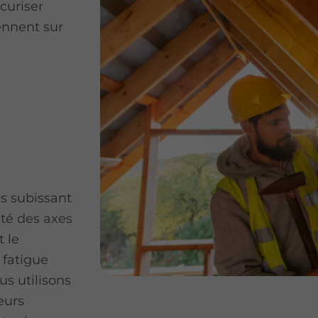
curiser
iennent sur
es subissant
ité des axes
t le
 fatigue
us utilisons
eurs